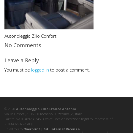
Autonoleggio Zilio Confort
No Comments
Leave a Reply
You must be
logged in
to post a comment.
© 2020
Autonoleggio Zilio Franco Antonio
Via De Gasperi,7 · 36060 Romano D'Ezzelino (VI) Italia
Partita IVA 03489250245 · Codice Fiscale e Iscrizione Registro Imprese VI nº
ZLIFNC66D22A703J
un altro sito
Overprint
|
Siti Internet Vicenza