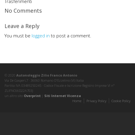
Trasferimenti
No Comments
Leave a Reply
You must be
logged in
to post a comment.
© 2020
Autonoleggio Zilio Franco Antonio
Via De Gasperi,7 · 36060 Romano D'Ezzelino (VI) Italia
Partita IVA 03489250245 · Codice Fiscale e Iscrizione Registro Imprese VI nº
ZLIFNC66D22A703J
un altro sito
Overprint
|
Siti Internet Vicenza
Home
Privacy Policy
Cookie Policy