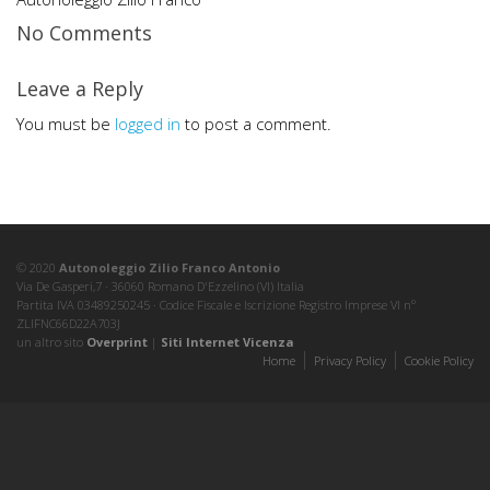
No Comments
Leave a Reply
You must be
logged in
to post a comment.
© 2020
Autonoleggio Zilio Franco Antonio
Via De Gasperi,7 · 36060 Romano D'Ezzelino (VI) Italia
Partita IVA 03489250245 · Codice Fiscale e Iscrizione Registro Imprese VI nº
ZLIFNC66D22A703J
un altro sito
Overprint
|
Siti Internet Vicenza
Home
Privacy Policy
Cookie Policy