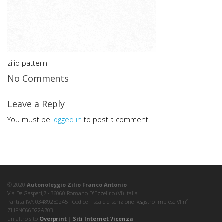
zilio pattern
No Comments
Leave a Reply
You must be
logged in
to post a comment.
© 2020
Autonoleggio Zilio Franco Antonio
Via De Gasperi,7 · 36060 Romano D'Ezzelino (VI) Italia
Partita IVA 03489250245 · Codice Fiscale e Iscrizione Registro Imprese VI nº
ZLIFNC66D22A703J
un altro sito
Overprint
|
Siti Internet Vicenza