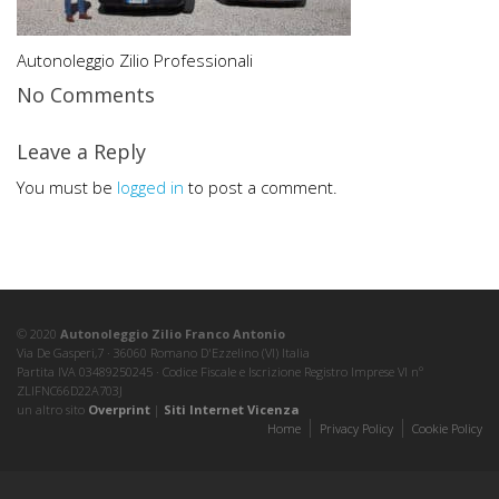
Autonoleggio Zilio Professionali
No Comments
Leave a Reply
You must be
logged in
to post a comment.
© 2020
Autonoleggio Zilio Franco Antonio
Via De Gasperi,7 · 36060 Romano D'Ezzelino (VI) Italia
Partita IVA 03489250245 · Codice Fiscale e Iscrizione Registro Imprese VI nº
ZLIFNC66D22A703J
un altro sito
Overprint
|
Siti Internet Vicenza
Home
Privacy Policy
Cookie Policy