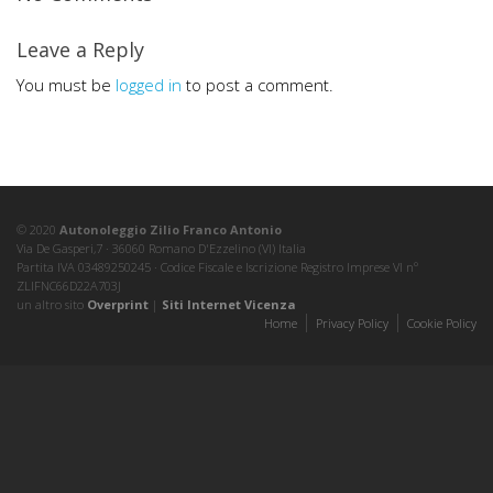
Leave a Reply
You must be
logged in
to post a comment.
© 2020
Autonoleggio Zilio Franco Antonio
Via De Gasperi,7 · 36060 Romano D'Ezzelino (VI) Italia
Partita IVA 03489250245 · Codice Fiscale e Iscrizione Registro Imprese VI nº
ZLIFNC66D22A703J
un altro sito
Overprint
|
Siti Internet Vicenza
Home
Privacy Policy
Cookie Policy